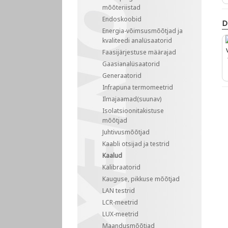
mõõteriistad
Endoskoobid
D
Energia-võimsusmõõtjad ja
kvaliteedi analüsaatorid
Faasijärjestuse määrajad
Gaasianalüsaatorid
Generaatorid
Infrapuna termomeetrid
Ilmajaamad(suunav)
Isolatsioonitakistuse
mõõtjad
Juhtivusmõõtjad
Kaabli otsijad ja testrid
Kaalud
Kalibraatorid
Kauguse, pikkuse mõõtjad
LAN testrid
LCR-meetrid
LUX-meetrid
Maandusmõõtjad