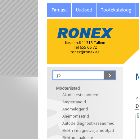
Firmast
Uudised
Tootekataloog
Kiisa tn.8 11313 Tallinn
Tel 655 66 72
ronex@ronex.ee
Mõõteriistad
Akude testseadmed
Ampertangid
D
Andmelogerid
Anemomeetrid
Autode diagnostikaseadmed
Elektri / magnetvälja mõõtjad
Elektripaigaldiste