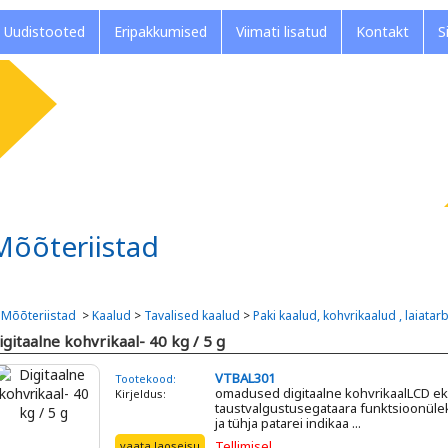
Uudistooted
Eripakkumised
Viimati lisatud
Kontakt
S
Mõõteriistad
>
Mõõteriistad
>
Kaalud
>
Tavalised kaalud
>
Paki kaalud, kohvrikaalud , laiatar
igitaalne kohvrikaal- 40 kg / 5 g
VTBAL301
Tootekood:
omadused digitaalne kohvrikaalLCD e
Kirjeldus:
taustvalgustusegataara funktsioonül
ja tühja patarei indikaa ...
Tellimisel
vaata laoseisu