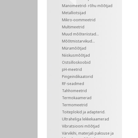
Manomeetrid- rõhu mõõtjad
Metalliotsijad
Mikro-oommeetrid
Multimeetrid
Muud mõõteriistad...
Mõõtmistarvikud...
Müramõõtjad
Niiskusmõõtjad
Ostsilloskoobid
pH-meetrid
Pingeindikaatorid
RF-seadmed
Tahhomeetrid
Termokaamerad
Termomeetrid
Toiteplokid ja adapterid.
Ultraheliga lekkekaamerad
Vibratsiooni mõõtjad
Värvikihi, materjali paksuse ja