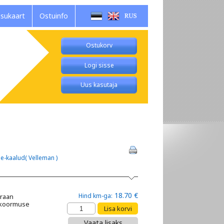
isukaart
Ostuinfo
Ostukorv
Logi sisse
Uus kasutaja
be-kaalud( Velleman )
18.70 €
Hind km-ga:
kraan
ekoormuse
Vaata lisaks