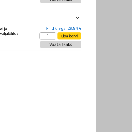
29.84 €
Hind km-ga:
i ja
äljalülitus
Vaata lisaks