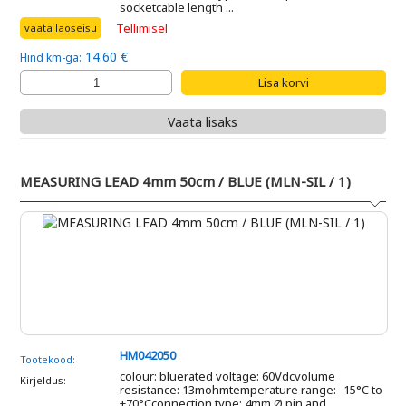
socketcable length ...
Tellimisel
vaata laoseisu
14.60 €
Hind km-ga:
Vaata lisaks
MEASURING LEAD 4mm 50cm / BLUE (MLN-SIL / 1)
HM042050
Tootekood:
colour: bluerated voltage: 60Vdcvolume
Kirjeldus:
resistance: 13mohmtemperature range: -15°C to
+70°Cconnection type: 4mm Ø pin and