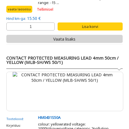
range: -15 ...
Tellimisel
vaata laoseisu
15.50 €
Hind km-ga:
Vaata lisaks
CONTACT PROTECTED MEASURING LEAD 4mm 50cm /
YELLOW (MLB-SH/WS 50/1)
HM0431S50A
Tootekood:
colour: yellowrated voltage:
Kirjeldus:
1000Vdcovervoltage category: 2pollution