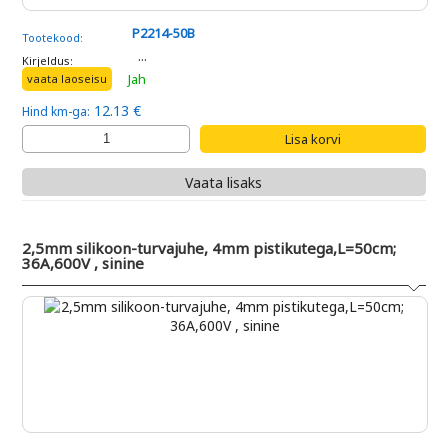
P2214-50B
Tootekood:
...
Kirjeldus:
Jah
vaata laoseisu
12.13 €
Hind km-ga:
Vaata lisaks
2,5mm silikoon-turvajuhe, 4mm pistikutega,L=50cm;
36A,600V , sinine