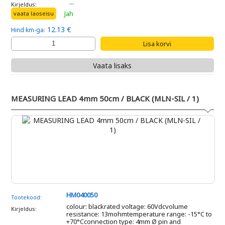
...
Kirjeldus:
Jah
vaata laoseisu
12.13 €
Hind km-ga:
Vaata lisaks
MEASURING LEAD 4mm 50cm / BLACK (MLN-SIL / 1)
HM040050
Tootekood:
colour: blackrated voltage: 60Vdcvolume
Kirjeldus:
resistance: 13mohmtemperature range: -15°C to
+70°Cconnection type: 4mm Ø pin and