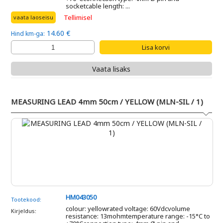
socketcable length: ...
Tellimisel
vaata laoseisu
14.60 €
Hind km-ga:
Vaata lisaks
MEASURING LEAD 4mm 50cm / YELLOW (MLN-SIL / 1)
HM043050
Tootekood:
colour: yellowrated voltage: 60Vdcvolume
Kirjeldus:
resistance: 13mohmtemperature range: -15°C to