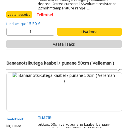
degree: 2rated current: 16Avolume resistance:
22mohmtemperature range: ...
Tellimisel
vaata laoseisu
15.50 €
Hind km-ga:
Vaata lisaks
Banaanotsikutega kaabel / punane 50cm ( Velleman )
TLM27R
Tootekood:
pikkus: 50cm värv: punane kaabel banaan-
Kirjeldus: