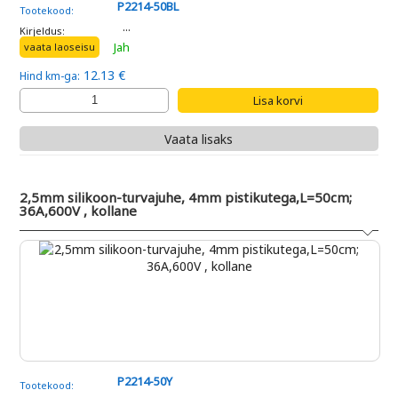
P2214-50BL
Tootekood:
...
Kirjeldus:
Jah
vaata laoseisu
12.13 €
Hind km-ga:
Vaata lisaks
2,5mm silikoon-turvajuhe, 4mm pistikutega,L=50cm;
36A,600V , kollane
P2214-50Y
Tootekood: