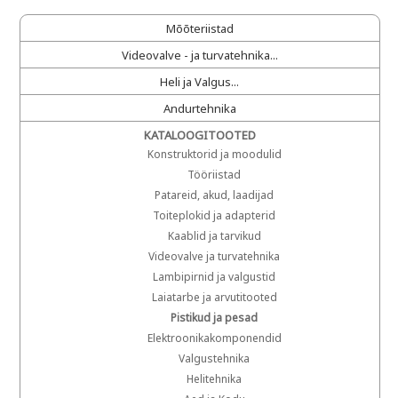
Mõõteriistad
Videovalve - ja turvatehnika...
Heli ja Valgus...
Andurtehnika
KATALOOGITOOTED
Konstruktorid ja moodulid
Tööriistad
Patareid, akud, laadijad
Toiteplokid ja adapterid
Kaablid ja tarvikud
Videovalve ja turvatehnika
Lambipirnid ja valgustid
Laiatarbe ja arvutitooted
Pistikud ja pesad
Elektroonikakomponendid
Valgustehnika
Helitehnika