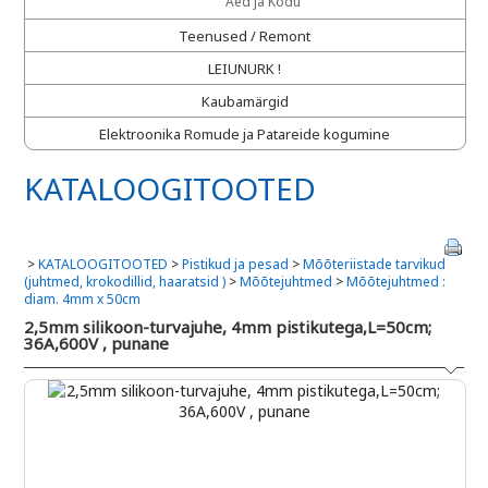
Aed ja Kodu
Teenused / Remont
LEIUNURK !
Kaubamärgid
Elektroonika Romude ja Patareide kogumine
KATALOOGITOOTED
>
KATALOOGITOOTED
>
Pistikud ja pesad
>
Mõõteriistade tarvikud
(juhtmed, krokodillid, haaratsid )
>
Mõõtejuhtmed
>
Mõõtejuhtmed :
diam. 4mm x 50cm
2,5mm silikoon-turvajuhe, 4mm pistikutega,L=50cm;
36A,600V , punane