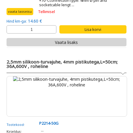
+70°Cconnection type: 4mm Ø pin and
socketcable lengt ...
Tellimisel
vaata laoseisu
14.60 €
Hind km-ga:
Vaata lisaks
2,5mm silikoon-turvajuhe, 4mm pistikutega,L=50cm;
36A,600V , roheline
P2214-50G
Tootekood:
...
Kirjeldus: