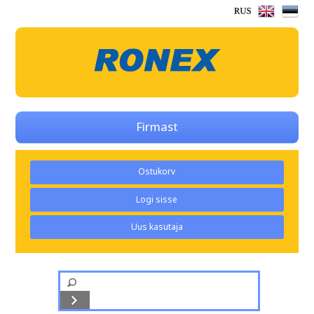
Firmast
Ostukorv
Logi sisse
Uus kasutaja