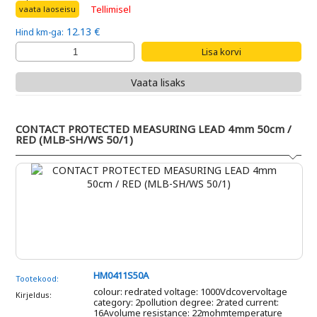
Tellimisel
vaata laoseisu
12.13 €
Hind km-ga:
Vaata lisaks
CONTACT PROTECTED MEASURING LEAD 4mm 50cm /
RED (MLB-SH/WS 50/1)
HM0411S50A
Tootekood:
colour: redrated voltage: 1000Vdcovervoltage
Kirjeldus:
category: 2pollution degree: 2rated current:
16Avolume resistance: 22mohmtemperature