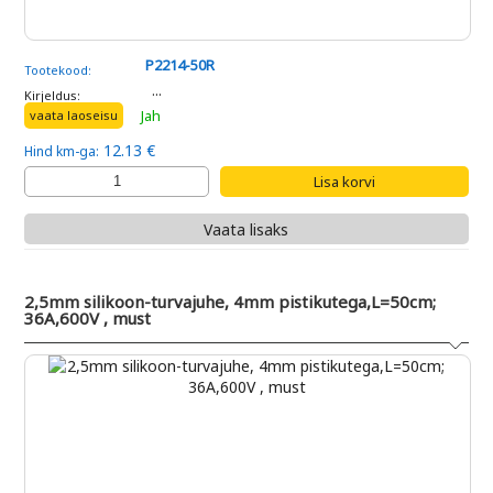
P2214-50R
Tootekood:
...
Kirjeldus:
Jah
vaata laoseisu
12.13 €
Hind km-ga:
Vaata lisaks
2,5mm silikoon-turvajuhe, 4mm pistikutega,L=50cm;
36A,600V , must