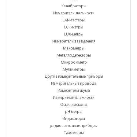
Калибраторы
Измерители дальности
LAN-тестеры
LCR-метры
LUX-метры
Измерители заземления
Манометры
Металлодетекторы
Микроомметр
Мултиметры
Другие измерительные приьоры
Измерительные провода
Измерители шума
Измерители влажности
Осциллоскопы
pH метры
Индикаторы
радиочастотные приборы
Тахометры