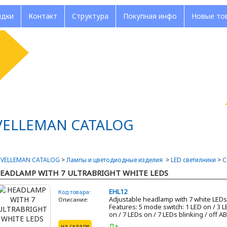
идки
Контакт
Структура
Покупная инфо
Новые то
VELLEMAN CATALOG
>
VELLEMAN CATALOG
>
Лампы и цветодиодные изделия
>
LED светилники
>
С
EADLAMP WITH 7 ULTRABRIGHT WHITE LEDS
EHL12
Код товара:
Adjustable headlamp with 7 white LEDs
Описание:
Features: 5 mode switch: 1 LED on / 3 
on / 7 LEDs on / 7 LEDs blinking / off ABS
Дa
на складе