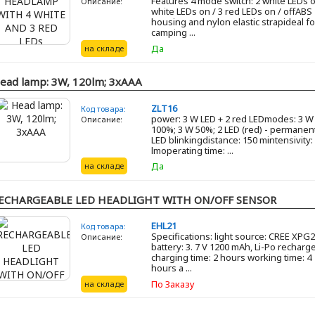
Features 4 mode switch: 2 white LEDs o
Описание:
white LEDs on / 3 red LEDs on / offABS
housing and nylon elastic strapideal fo
camping ...
Дa
на складе
ead lamp: 3W, 120lm; 3xAAA
ZLT16
Код товара:
power: 3 W LED + 2 red LEDmodes: 3 W
Описание:
100%; 3 W 50%; 2 LED (red) - permanent
LED blinkingdistance: 150 mintensivity:
lmoperating time: ...
Дa
на складе
ECHARGEABLE LED HEADLIGHT WITH ON/OFF SENSOR
EHL21
Код товара:
Specifications: light source: CREE XPG
Описание:
battery: 3. 7 V 1200 mAh, Li-Po recharg
charging time: 2 hours working time: 4
hours a ...
По Заказу
на складе