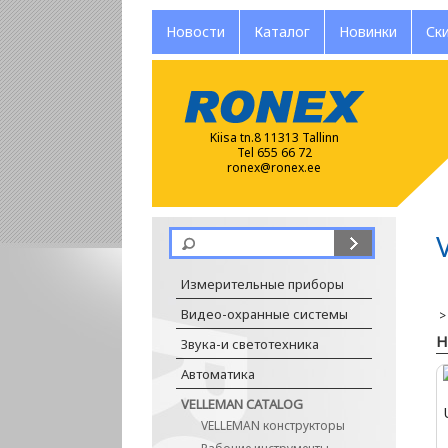
Новости
Каталог
Новинки
Ск
Kiisa tn.8 11313 Tallinn
Tel 655 66 72
ronex@ronex.ee
Измерительные приборы
Видео-охранные системы
H
Звука-и светотехника
Автоматика
VELLEMAN CATALOG
VELLEMAN конструкторы