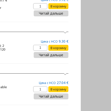
n / 4
r
Читай дальше
9.30 €
Цена с НСО
; 2
 120
Читай дальше
27.04 €
Цена с НСО
2
eable
Читай дальше