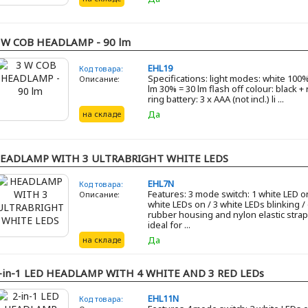
 W COB HEADLAMP - 90 lm
EHL19
Код товара:
Specifications: light modes: white 100%
Описание:
lm 30% = 30 lm flash off colour: black +
ring battery: 3 x AAA (not incl.) li ...
Дa
на складе
EADLAMP WITH 3 ULTRABRIGHT WHITE LEDS
EHL7N
Код товара:
Features: 3 mode switch: 1 white LED on
Описание:
white LEDs on / 3 white LEDs blinking / 
rubber housing and nylon elastic stra
ideal for ...
Дa
на складе
-in-1 LED HEADLAMP WITH 4 WHITE AND 3 RED LEDs
EHL11N
Код товара: