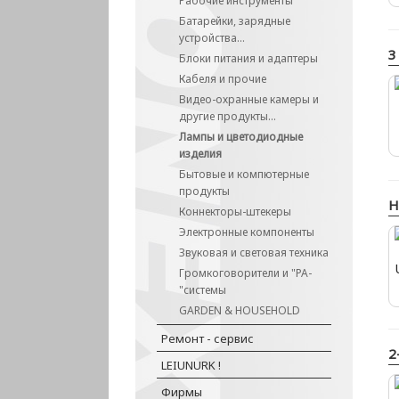
Рабочие инструменты
Батарейки, зарядные
устройства...
3
Блоки питания и адаптеры
Кабеля и прочие
Видео-охранные камеры и
другие продукты...
Лампы и цветодиодные
изделия
Бытовые и компютерные
продукты
H
Коннекторы-штекеры
Электронные компоненты
Звуковая и cветовая техника
Громкоговорители и "PA-
"системы
GARDEN & HOUSEHOLD
Ремонт - сервис
2
LEIUNURK !
Фирмы