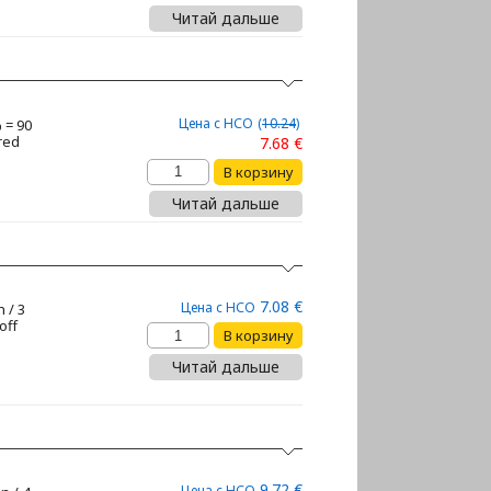
Читай дальше
Цена с НСО
(
10.24
)
 = 90
 red
7.68 €
Читай дальше
7.08 €
Цена с НСО
 / 3
off
p
Читай дальше
9.72 €
Цена с НСО