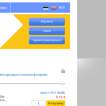
вары
Корзина
Зайти
Зарегистрироваться
ветодиодные головные фонарики
Цена с НСО
(
8.20
)
.
LEDs
6.15 €
 h ...