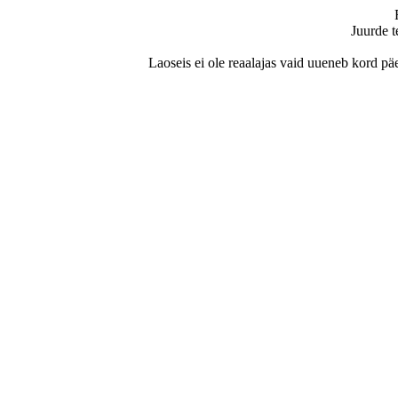
Juurde t
Laoseis ei ole reaalajas vaid uueneb kord päe