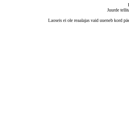
Juurde telli
Laoseis ei ole reaalajas vaid uueneb kord päe