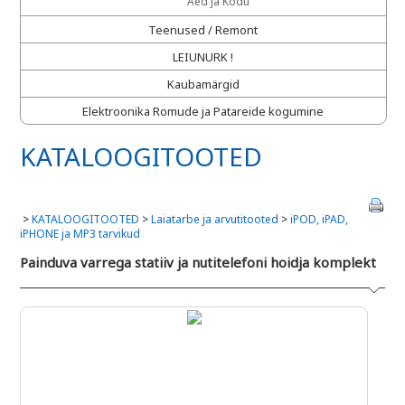
Aed ja Kodu
Teenused / Remont
LEIUNURK !
Kaubamärgid
Elektroonika Romude ja Patareide kogumine
KATALOOGITOOTED
>
KATALOOGITOOTED
>
Laiatarbe ja arvutitooted
>
iPOD, iPAD,
iPHONE ja MP3 tarvikud
Painduva varrega statiiv ja nutitelefoni hoidja komplekt