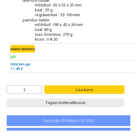
telefoni hoidik:
mõõdud : 65 x 55 x 35 mm
kaal : 35 g
reguleeritav : 53-100 mm
painduv statiiv:
mõõdud: 190 x 42 x 36 mm
kaal: 60 g
max. koormus: 270 g
kruvi: 1/4-20
vaata laoseisu
Jah
Hind km-ga:
11.48 €
Tagasi tootevalikusse
Copyright © Ronex OÜ 2023