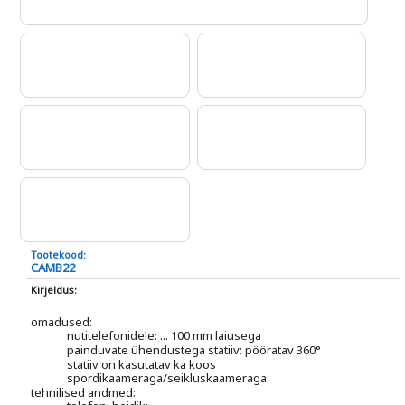
Tootekood:
CAMB22
Kirjeldus:
omadused:
nutitelefonidele: ... 100 mm laiusega
painduvate ühendustega statiiv: pööratav 360°
statiiv on kasutatav ka koos
spordikaameraga/seikluskaameraga
tehnilised andmed: