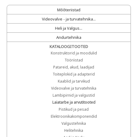
Mõõteriistad
Videovalve - ja turvatehnika...
Heli ja Valgus...
Andurtehnika
KATALOOGITOOTED
Konstruktorid ja moodulid
Tööriistad
Patareid, akud, laadijad
Toiteplokid ja adapterid
Kaablid ja tarvikud
Videovalve ja turvatehnika
Lambipirnid ja valgustid
Laiatarbe ja arvutitooted
Pistikud ja pesad
Elektroonikakomponendid
Valgustehnika
Helitehnika