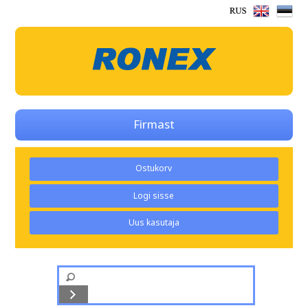
Firmast
Ostukorv
Logi sisse
Uus kasutaja