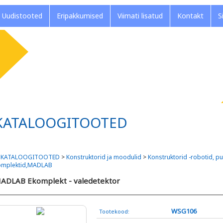
Uudistooted
Eripakkumised
Viimati lisatud
Kontakt
S
KATALOOGITOOTED
>
KATALOOGITOOTED
>
Konstruktorid ja moodulid
>
Konstruktorid -robotid, pu
omplektid,MADLAB
ADLAB Ekomplekt - valedetektor
WSG106
Tootekood: