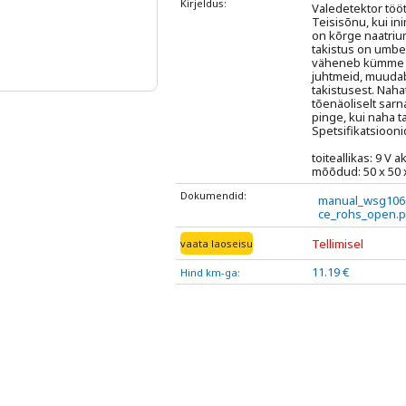
Kirjeldus:
Valedetektor töö
Teisisõnu, kui in
on kõrge naatrium
takistus on umbe
väheneb kümme k
juhtmeid, muudab
takistusest. Naha
tõenäoliselt sarn
pinge, kui naha t
Spetsifikatsiooni
toiteallikas: 9 V 
mõõdud: 50 x 50 x 
Dokumendid:
manual_wsg106
ce_rohs_open.p
Tellimisel
vaata laoseisu
11.19 €
Hind km-ga: