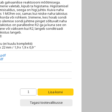
tab galvaanilise reaktsiooni mõõtmisega.
imene valetab, kipub ta higistama. Higistamisel
isisaldus, seega on higi juhtiv. Kuiva naha
s 1 MOhm ooi, samas kui niiske naha takistus
orda või rohkem. Inimene, kes hoiab sondi
 ülemise sondi juhtme pinget sõltuvalt naha
takistus on paralleelne R2-ga ja kuna see on
ane või väiksem kui R2, langeb sonditraadi
akistus langeb.
d:
aku (ei kuulu komplekti)
22 mm / 1,9 x 1,9 x 0,9 "
.pdf
df
Tagasi tootevalikusse