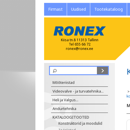
Firmast
Uudised
Tootekataloog
Kiisa tn.8 11313 Tallinn
Tel 655 66 72
ronex@ronex.ee
Mõõteriistad
Videovalve - ja turvatehnika...
k
Heli ja Valgus...
M
Andurtehnika
KATALOOGITOOTED
Konstruktorid ja moodulid