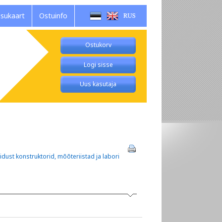
isukaart
Ostuinfo
Ostukorv
Logi sisse
Uus kasutaja
idust konstruktorid, mõõteriistad ja labori