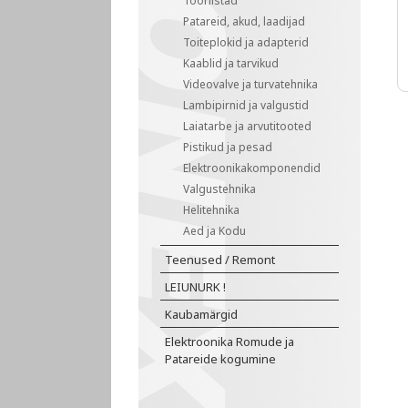
Tööriistad
Patareid, akud, laadijad
Toiteplokid ja adapterid
Kaablid ja tarvikud
Videovalve ja turvatehnika
Lambipirnid ja valgustid
Laiatarbe ja arvutitooted
Pistikud ja pesad
Elektroonikakomponendid
Valgustehnika
Helitehnika
Aed ja Kodu
Teenused / Remont
LEIUNURK !
Kaubamärgid
Elektroonika Romude ja
Patareide kogumine