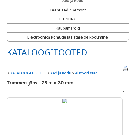
Aed ja Kodu
Teenused / Remont
LEIUNURK !
Kaubamärgid
Elektroonika Romude ja Patareide kogumine
KATALOOGITOOTED
>
KATALOOGITOOTED
>
Aed ja Kodu
>
Aiatööriistad
Trimmeri jõhv - 25 m x 2.0 mm