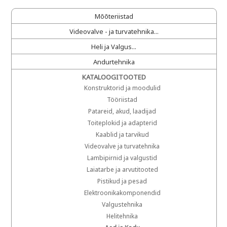
Mõõteriistad
Videovalve - ja turvatehnika...
Heli ja Valgus...
Andurtehnika
KATALOOGITOOTED
Konstruktorid ja moodulid
Tööriistad
Patareid, akud, laadijad
Toiteplokid ja adapterid
Kaablid ja tarvikud
Videovalve ja turvatehnika
Lambipirnid ja valgustid
Laiatarbe ja arvutitooted
Pistikud ja pesad
Elektroonikakomponendid
Valgustehnika
Helitehnika