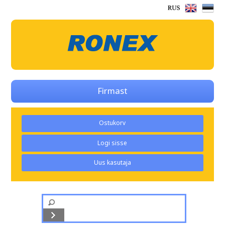
Firmast
Ostukorv
Logi sisse
Uus kasutaja