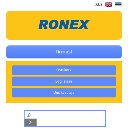
Firmast
Ostukorv
Logi sisse
Uus kasutaja